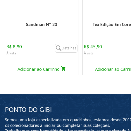
Sandman Nº 23
Tex Edição Em Core
R$ 8,90
R$ 45,90
Detalhes
À vista
À vista
Adicionar ao Carrinho
Adicionar ao Carr
PONTO DO GIBI
Somos uma loja especializada em quadrinhos, estamos desde 201
os colecionadores a iniciar ou completar suas coleções.