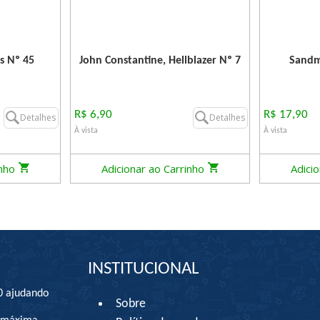
s Nº 45
John Constantine, Hellblazer Nº 7
Sandm
R$ 6,90
R$ 17,90
Detalhes
Detalhes
À vista
À vista
inho
Adicionar ao Carrinho
Adici
INSTITUCIONAL
0 ajudando
Sobre