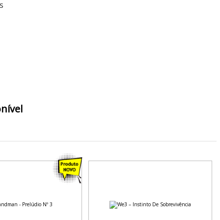
s
nível