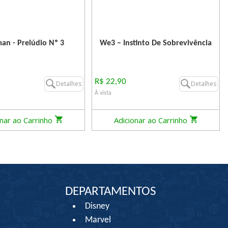
an - Prelúdio Nº 3
We3 – Instinto De Sobrevivência
R$ 22,90
Detalhes
Detalhes
À vista
onar ao Carrinho
Adicionar ao Carrinho
DEPARTAMENTOS
Disney
Marvel