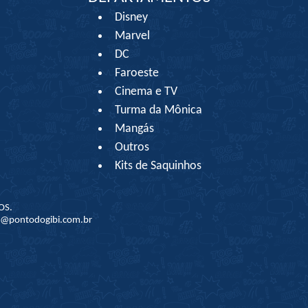
Disney
Marvel
DC
Faroeste
Cinema e TV
Turma da Mônica
Mangás
Outros
Kits de Saquinhos
OS.
to@pontodogibi.com.br