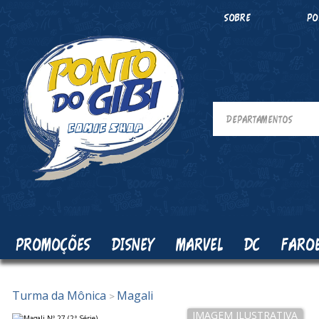
SOBRE
PO
PROMOÇÕES
DISNEY
MARVEL
DC
FARO
Turma da Mônica
Magali
>