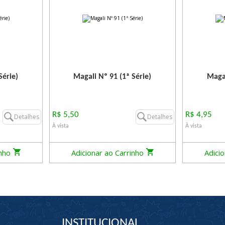
Série)
Magali Nº 91 (1ª Série)
Magal
R$ 5,50
R$ 4,95
Detalhes
Detalhes
À vista
À vista
inho
Adicionar ao Carrinho
Adici
INSTITUCIONAL