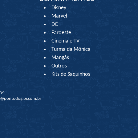
Disney
Marvel
DC
Faroeste
Cinema e TV
Turma da Mônica
Mangás
Outros
Kits de Saquinhos
OS.
to@pontodogibi.com.br