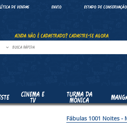
LÍTICA DE VENDAS
ENVIO
ESTADO DE CONSERVAÇÃ
AINDA NÃO É CADASTRADO? CADASTRE-SE AGORA
CINEMA E
TURMA DA
ESTE
MANG
TV
MÔNICA
Fábulas 1001 Noites - 