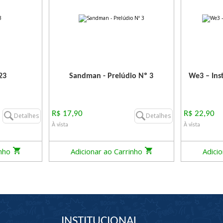
23
Sandman - Prelúdio Nº 3
We3 – Ins
R$ 17,90
R$ 22,90
Detalhes
Detalhes
À vista
À vista
inho
Adicionar ao Carrinho
Adici
INSTITUCIONAL