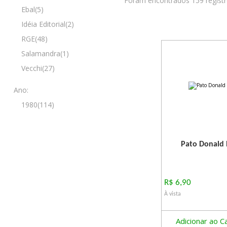
Foram encontrados 159 regist
Ebal(5)
Idéia Editorial(2)
RGE(48)
Salamandra(1)
Vecchi(27)
Ano:
1980(114)
Pato Donald 
R$ 6,90
À vista
Adicionar ao C