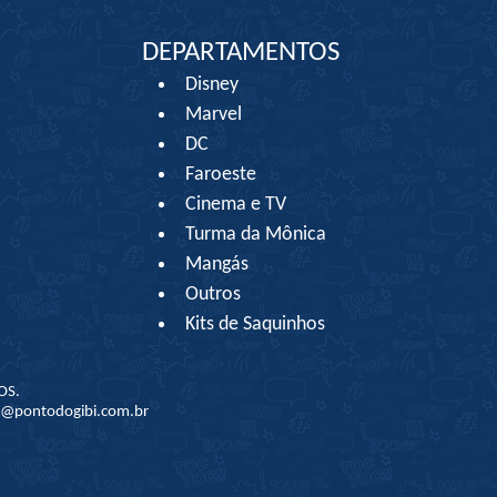
DEPARTAMENTOS
Disney
Marvel
DC
Faroeste
Cinema e TV
Turma da Mônica
Mangás
Outros
Kits de Saquinhos
OS.
to@pontodogibi.com.br