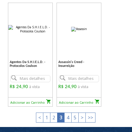
Agentes Da S.H.I.E.L.D. -
Assassin's Creed -
Protocolos Coulson
Insurreição
Mais detalhes
Mais detalhes
R$ 24,90
R$ 24,90
à vista
à vista
Adicionar ao Carrinho
Adicionar ao Carrinho
<
1
2
3
4
5
>
>>